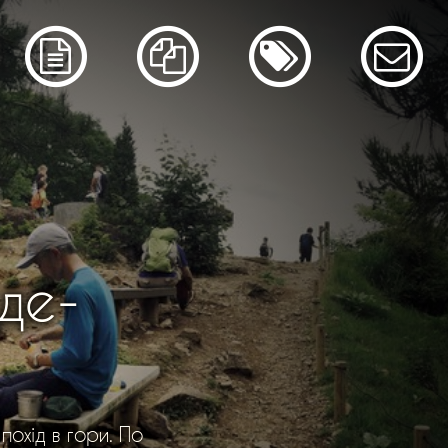
де-
похід в гори. По