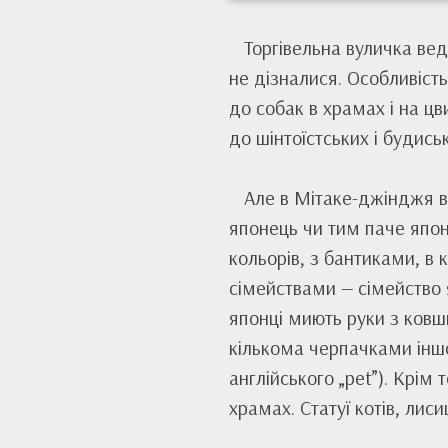
Торгівельна вуличка ве
не дізналися. Особливість
до собак в храмах і на цв
до шінтоїстських і будись
Але в Мітаке-джінджя в
японець чи тим паче япон
кольорів, з бантиками, в 
сімействами — сімейство 
японці миють руки з ковши
кількома черпачками інш
англійського „pet”). Крім 
храмах. Статуї котів, лиси