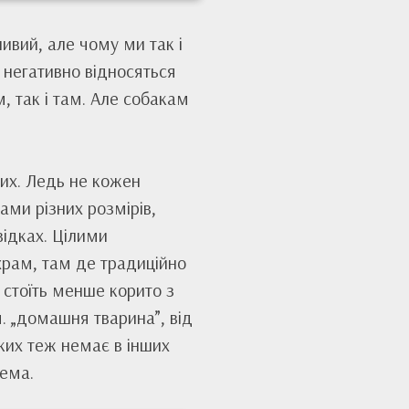
ивий, але чому ми так і
й негативно відносяться
, так і там. Але собакам
чих. Ледь не кожен
ми різних розмірів,
відках. Цілими
 храм, там де традиційно
 стоїть менше корито з
. „домашня тварина”, від
 яких теж немає в інших
нема.