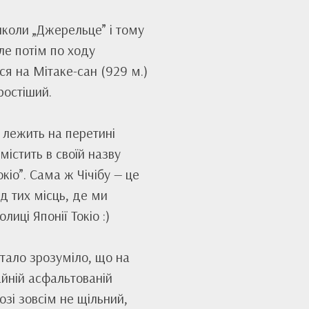
школи „Джерельце” і тому
ле потім по ходу
ся на Мітаке-сан (929 м.)
ростіший.
 лежить на перетині
містить в своїй назву
іо”. Сама ж Чічібу — це
ід тих місць, де ми
иці Японії Токіо :)
стало зрозуміло, що на
айній асфальтованій
зі зовсім не щільний,