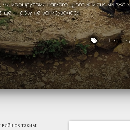
 чи маршрутами навкого цього ж місця ми вже 
 ще ні разу не записувалося.
Токіо
Ок
 вийшов таким: