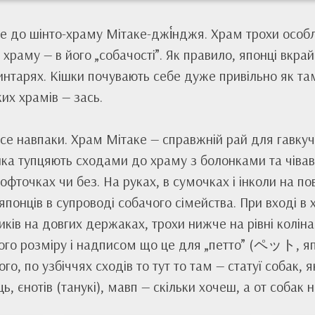
де до шінто-храму Мітаке-джі́нджя. Храм трохи особл
 храму — в його „собачості”. Як правило, японці вкра
интарях. Кішки почувають себе дуже привільно як там
ких храмів — зась.
се навпаки. Храм Мітаке — справжній рай для гавку
ка тупцяють сходами до храму з болонками та чівава
кофточках чи без. На руках, в сумочках і інколи на по
японців в супроводі собачого сімейства. При вході в
ків на довгих держаках, трохи нижче на рівні коліна
ого розміру і надписом що це для „петто” (ペット, яп
того, по узбіччях сходів то тут то там — статуї собак,
ць, єнотів (танукі), мавп — скільки хочеш, а от собак 