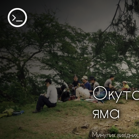
Окута
яма
Минулих вихідни