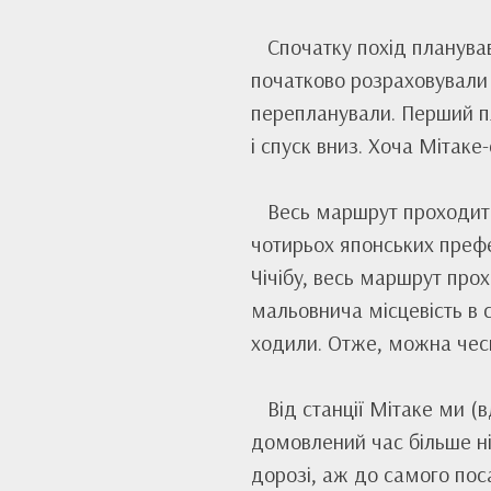
Спочатку похід планував
початково розраховували 
перепланували. Перший пл
і спуск вниз. Хоча Мітаке
Весь маршрут проходить
чотирьох японських префек
Чічібу, весь маршрут про
мальовнича місцевість в с
ходили. Отже, можна чесно
Від станції Мітаке ми (
домовлений час більше ні
дорозі, аж до самого пос