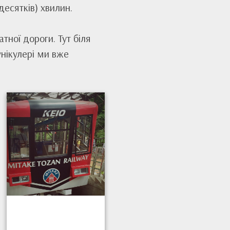
десятків) хвилин.
тної дороги. Тут біля
унікулері ми вже