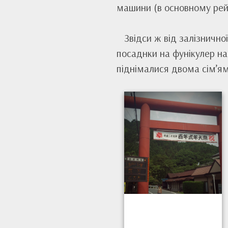
машини (в основному рейсо
Звідси ж від залізнично
посаднки на фунікулер на
піднімалися двома сім’ям