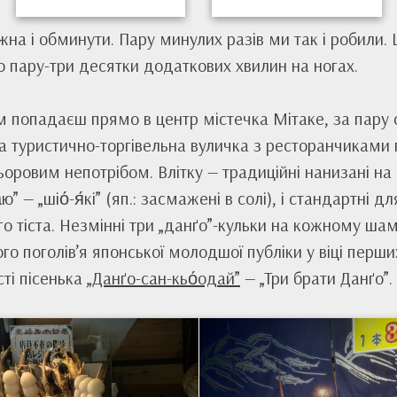
а і обминути. Пару минулих разів ми так і робили. 
бо пару-три десятки додаткових хвилин на ногах.
 попадаєш прямо в центр містечка Мітаке, за пару с
 туристично-торгівельна вуличка з ресторанчиками г
ьоровим непотрібом. Влітку — традиційні нанизані н
ю” — „шіо́-я́кі” (яп.: засмажені в солі), і стандартні 
ого тіста. Незмінні три „данґо”-кульки на кожному шам
о поголів’я японської молодшої публіки у віці перши
ті пісенька
„Данґо-сан-кьо́одай”
— „Три брати Данґо”.