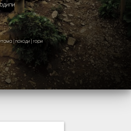
ходили
утама
походи
гори