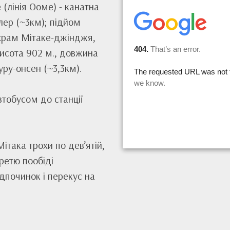
 (лінія Ооме) - канатна
лер (~3км); підйом
 храм Мітаке-джінджя,
исота 902 м., довжина
уру-онсен (~3,3км).
автобусом до станції
Мітака трохи по дев’ятій,
третю пообіді
дпочинок і перекус на