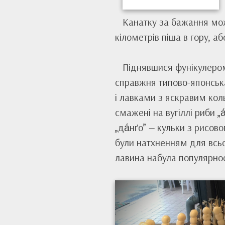
Канатку за бажання можн
кілометрів піша в гору, а
Піднявшися фунікулером
справжня типово-японська
і лавками з яскравим кол
смажені на вугіллі риби „а́
„да́нґо” — кульки з рисов
були натхненням для всьог
лавина набула популярнос