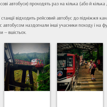
ві автобуси) проходять раз на кілька (або й кілька 
ї станції відходить рейсовий автобус до підніжжя кана
с автобусом наздогнали інші учасники походу і на ф
и — вшістьох.