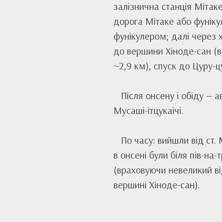
залізнична станція Мітаке
дорога Мітаке або фуніку
фунікулером; далі через
до вершини Хіноде-сан (в
~2,9 км), спуск до Цуру-ц
Після онсену і обіду — 
Мусаші-ітцукаічі.
По часу: вийшли від ст. 
в онсені були біля пів-на-
(враховуючи невеликий ві
вершині Хіноде-сан).