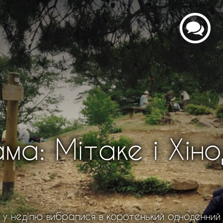
ма: Мітаке і Хіно
х, у неділю вибралися в коротенький одноденний 