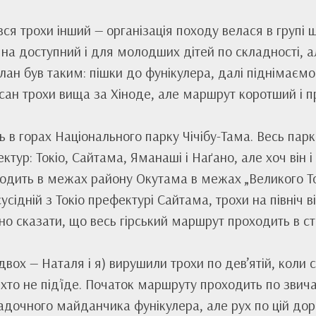
ся трохи інший — організація походу велася в групі 
на доступний і для молодших дітей по складності, а
ан був таким: пішки до фунікулера, далі піднімаємо
-сан трохи вища за Хіноде, але маршрут коротший і п
 в горах Національного парку Чічібу-Тама. Весь парк
тур: Токіо, Сайтама, Яманаші і Наґано, але хоч він і 
ходить в межах району Окутама в межах „Великого Ток
усідній з Токіо префектурі Сайтама, трохи на північ в
 сказати, що весь гірський маршрут проходить в стол
вдвох — Наталя і я) вирушили трохи по дев’ятій, коли 
хто не під’їде. Початок маршруту проходить по звич
адочного майданчика фунікулера, але рух по цій доро