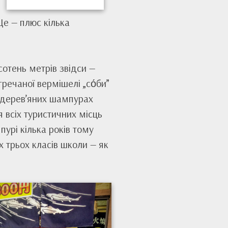
Це — плюс кілька
отень метрів звідси —
речаної вермішелі „со́би”
а дерев’яних шампурах
для всіх туристичних місць
пурі кілька років тому
х трьох класів школи — як