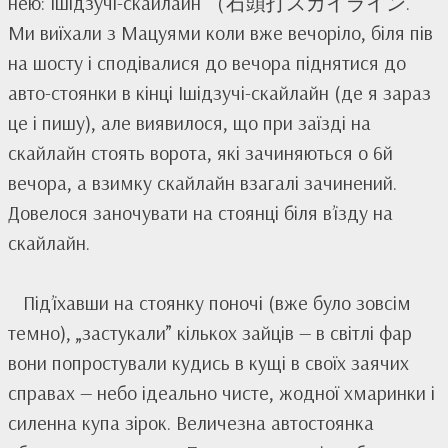
нею: Ішідзучі-скайлайн （石頭打スカイライン.
Ми виїхали з Мацуями коли вже вечоріло, біля пів
на шосту і сподівалися до вечора піднятися до
авто-стоянки в кінці Ішідзучі-скайлайн (де я зараз
це і пишу), але виявилося, що при заїзді на
скайлайн стоять ворота, які зачиняються о 6й
вечора, а взимку скайлайн взагалі зачинений.
Довелося заночувати на стоянці біля в’їзду на
скайлайн.
Під’їхавши на стоянку поночі (вже було зовсім
темно), „застукали” кількох зайців — в світлі фар
вони попростували кудись в кущі в своїх заячих
справах — небо ідеально чисте, жодної хмаринки і
силенна купа зірок. Величезна автостоянка