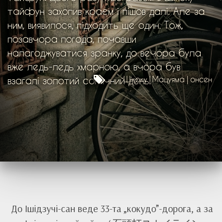
тайфун захопив краєм і пішов далі. Але за
ним, виявилося, підходить ще один. Тож,
позавчора погода, почавши
налагоджуватися зранку, до вечора була
вже ледь-ледь хмарною, а вчора був
взагалі золотий сонячний день.
Шікоку
Мацуяма
онсен
До Ішідзучі-сан веде 33-та „кокудо”-дорога, а за