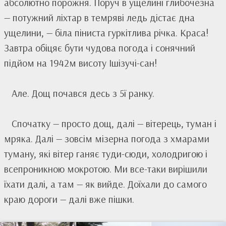
абсолютно порожня. Поруч в ущелині глибочезна
— потужний ліхтар в темряві ледь дістає дна
ущелини, — біла піниста гуркітлива річка. Краса!
Завтра обіцяє бути чудова погода і сонячний
підйом на 1942м висоту Ішізучі-сан!
Але. Дощ почався десь з 5ї ранку.
Спочатку — просто дощ, далі — вітерець, туман і
мряка. Далі — зовсім мізерна погода з хмарами
туману, які вітер ганяє туди-сюди, холодригою і
всепроникною мокротою. Ми все-таки вирішили
їхати далі, а там — як вийде. Доїхали до самого
краю дороги — далі вже пішки.