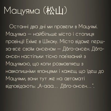
Мацуяма (松山)
Останні два дні ми провели в Мацуямі.
Мацуяма — найбільше місто і столиця
провінції Ехіме в Шікоку. Місто відоме перш-
за-все своїм онсеном — До̄ґо-онсен. До̄ґо-
онсен настільки тісно пов’язаний з
Мацуямою, що коли розмовляєш з
навколишніми японцями і кажеш, що їдеш до
Мацуями, вони тут же на автоматі
відповідають: „А-ааа… До̄ґо-онсен…”.