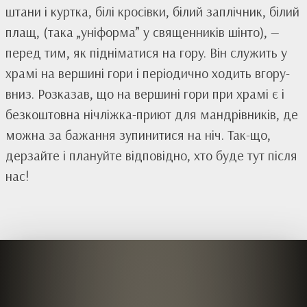
штани і куртка, білі кросівки, білий заплічник, білий
плащ, (така „уніформа” у священників шінто), —
перед тим, як підніматися на гору. Він служить у
храмі на вершині гори і періодично ходить вгору-
вниз. Розказав, що на вершині гори при храмі є і
безкоштовна нічліжка-приют для мандрівників, де
можна за бажання зупинитися на ніч. Так-що,
дерзайте і плануйте відповідно, хто буде тут після
нас!