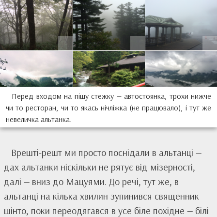
Перед входом на пішу стежку — автостоянка, трохи нижче
чи то ресторан, чи то якась нічліжка (не працювало), і тут же
невеличка альтанка.
Врешті-решт ми просто поснідали в альтанці —
дах альтанки ніскільки не рятує від мізерності,
далі — вниз до Мацуями. До речі, тут же, в
альтанці на кілька хвилин зупинився священник
шінто, поки переодягався в усе біле похідне — білі